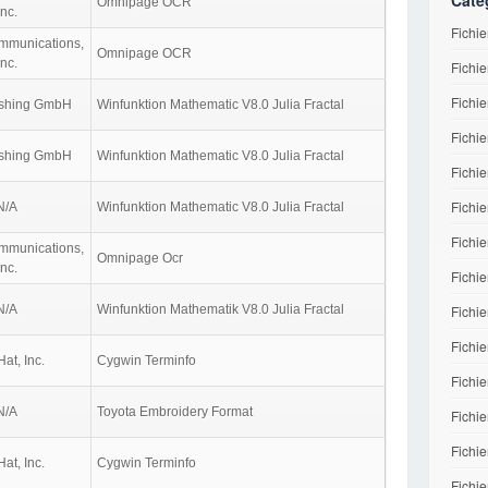
Caté
Omnipage OCR
Inc.
Fichi
munications,
Omnipage OCR
Inc.
Fichie
Fichie
ishing GmbH
Winfunktion Mathematic V8.0 Julia Fractal
Fichie
ishing GmbH
Winfunktion Mathematic V8.0 Julia Fractal
Fichi
Fichi
N/A
Winfunktion Mathematic V8.0 Julia Fractal
Fichi
munications,
Omnipage Ocr
Inc.
Fichie
N/A
Winfunktion Mathematik V8.0 Julia Fractal
Fichi
Fichie
at, Inc.
Cygwin Terminfo
Fichie
N/A
Toyota Embroidery Format
Fichie
Fichie
at, Inc.
Cygwin Terminfo
Fichi