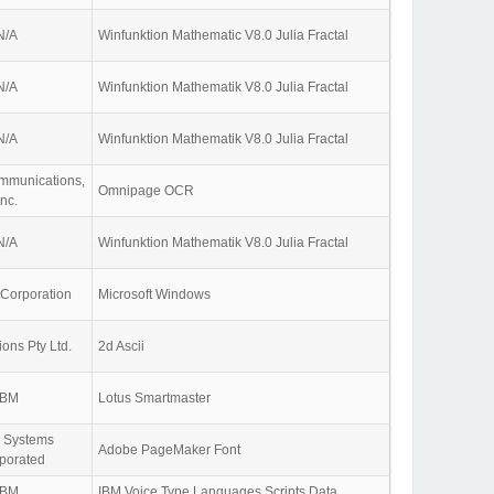
N/A
Winfunktion Mathematic V8.0 Julia Fractal
N/A
Winfunktion Mathematik V8.0 Julia Fractal
N/A
Winfunktion Mathematik V8.0 Julia Fractal
munications,
Omnipage OCR
Inc.
N/A
Winfunktion Mathematik V8.0 Julia Fractal
 Corporation
Microsoft Windows
ions Pty Ltd.
2d Ascii
IBM
Lotus Smartmaster
 Systems
Adobe PageMaker Font
rporated
IBM
IBM Voice Type Languages Scripts Data