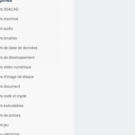
gories
ers 3D&CAD
rs d'archive
rs audio
rs binaires
ers de base de données
ers de développement
ers vidéo numérique
rs d'image de disque
ers document
rs codé et crypté
rs exécutables
rs de polices
rs jeu
ers GPS&GIS