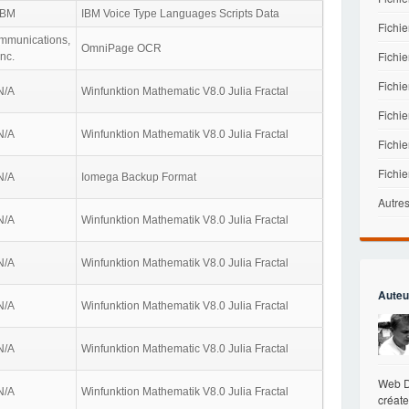
IBM
IBM Voice Type Languages Scripts Data
Fichi
munications,
OmniPage OCR
Fichie
Inc.
Fichi
N/A
Winfunktion Mathematic V8.0 Julia Fractal
Fichi
N/A
Winfunktion Mathematik V8.0 Julia Fractal
Fichie
Fichi
N/A
Iomega Backup Format
Autres
N/A
Winfunktion Mathematik V8.0 Julia Fractal
N/A
Winfunktion Mathematik V8.0 Julia Fractal
Auteu
N/A
Winfunktion Mathematik V8.0 Julia Fractal
N/A
Winfunktion Mathematic V8.0 Julia Fractal
Web De
N/A
Winfunktion Mathematik V8.0 Julia Fractal
créate