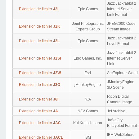
Jazz Jackrabbit 2
Extension de fichier
J2I
Epic Games
Internet Server
Link Format
Joint Photographic
JPEG2000 Code
Extension de fichier
J2K
Experts Group
Stream Image
Jazz Jackrabbit 2
Extension de fichier
J2L
Epic Games
Level Format
Jazz Jackrabbit 2
Extension de fichier
J2SI
Epic Games, Inc.
Internet Server
Link
Extension de fichier
J2W
Esri
ArcExplorer World
JMonkeyEngine
Extension de fichier
J3O
jMonkeyEngine
3D Scene
Ricoh Digital
Extension de fichier
J6I
N/A
Camera Image
Extension de fichier
JA
N3V Games
Jet Archive
JaStaCry
Extension de fichier
JAC
Kai Kretschmann
Encrypted Format
IBM WebSphere
Extension de fichier
JACL
IBM