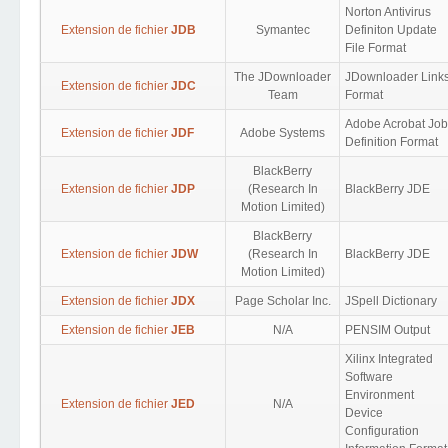
Norton Antivirus
Extension de fichier
JDB
Symantec
Definiton Update
File Format
The JDownloader
JDownloader Link
Extension de fichier
JDC
Team
Format
Adobe Acrobat Job
Extension de fichier
JDF
Adobe Systems
Definition Format
BlackBerry
Extension de fichier
JDP
(Research In
BlackBerry JDE
Motion Limited)
BlackBerry
Extension de fichier
JDW
(Research In
BlackBerry JDE
Motion Limited)
Extension de fichier
JDX
Page Scholar Inc.
JSpell Dictionary
Extension de fichier
JEB
N/A
PENSIM Output
Xilinx Integrated
Software
Environment
Extension de fichier
JED
N/A
Device
Configuration