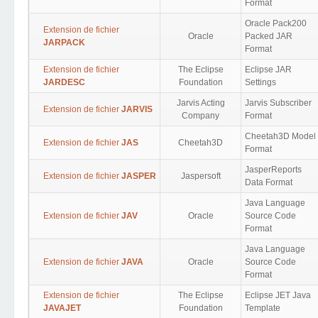
Format
Oracle Pack200
Extension de fichier
Oracle
Packed JAR
JARPACK
Format
Extension de fichier
The Eclipse
Eclipse JAR
JARDESC
Foundation
Settings
Jarvis Acting
Jarvis Subscriber
Extension de fichier
JARVIS
Company
Format
Cheetah3D Model
Extension de fichier
JAS
Cheetah3D
Format
JasperReports
Extension de fichier
JASPER
Jaspersoft
Data Format
Java Language
Extension de fichier
JAV
Oracle
Source Code
Format
Java Language
Extension de fichier
JAVA
Oracle
Source Code
Format
Extension de fichier
The Eclipse
Eclipse JET Java
JAVAJET
Foundation
Template