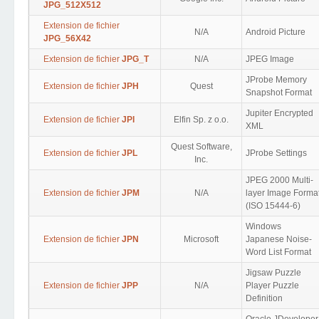
JPG_512X512
Extension de fichier
N/A
Android Picture
JPG_56X42
Extension de fichier
JPG_T
N/A
JPEG Image
JProbe Memory
Extension de fichier
JPH
Quest
Snapshot Format
Jupiter Encrypted
Extension de fichier
JPI
Elfin Sp. z o.o.
XML
Quest Software,
Extension de fichier
JPL
JProbe Settings
Inc.
JPEG 2000 Multi-
Extension de fichier
JPM
N/A
layer Image Forma
(ISO 15444-6)
Windows
Extension de fichier
JPN
Microsoft
Japanese Noise-
Word List Format
Jigsaw Puzzle
Extension de fichier
JPP
N/A
Player Puzzle
Definition