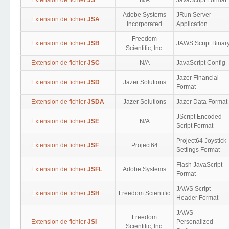
Extension de fichier
JS
N/A
JavaScript Format
Adobe Systems
JRun Server
Extension de fichier
JSA
Incorporated
Application
Freedom
Extension de fichier
JSB
JAWS Script Binar
Scientific, Inc.
Extension de fichier
JSC
N/A
JavaScript Config
Jazer Financial
Extension de fichier
JSD
Jazer Solutions
Format
Extension de fichier
JSDA
Jazer Solutions
Jazer Data Format
JScript Encoded
Extension de fichier
JSE
N/A
Script Format
Project64 Joystick
Extension de fichier
JSF
Project64
Settings Format
Flash JavaScript
Extension de fichier
JSFL
Adobe Systems
Format
JAWS Script
Extension de fichier
JSH
Freedom Scientific
Header Format
JAWS
Freedom
Extension de fichier
JSI
Personalized
Scientific, Inc.