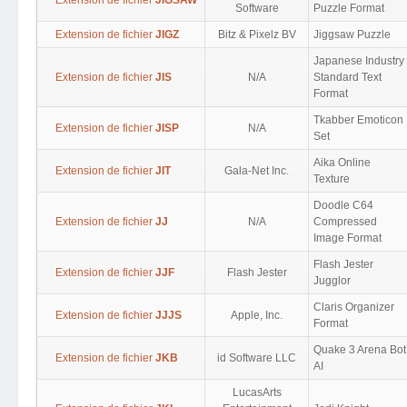
Extension de fichier
JIGSAW
Software
Puzzle Format
Extension de fichier
JIGZ
Bitz & Pixelz BV
Jiggsaw Puzzle
Japanese Industry
Extension de fichier
JIS
N/A
Standard Text
Format
Tkabber Emoticon
Extension de fichier
JISP
N/A
Set
Aika Online
Extension de fichier
JIT
Gala-Net Inc.
Texture
Doodle C64
Extension de fichier
JJ
N/A
Compressed
Image Format
Flash Jester
Extension de fichier
JJF
Flash Jester
Jugglor
Claris Organizer
Extension de fichier
JJJS
Apple, Inc.
Format
Quake 3 Arena Bot
Extension de fichier
JKB
id Software LLC
AI
LucasArts