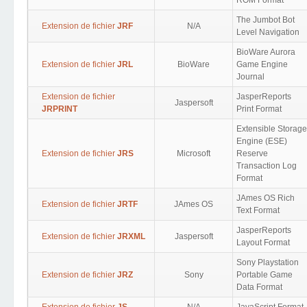
ROM Format
The Jumbot Bot
Extension de fichier
JRF
N/A
Level Navigation
BioWare Aurora
Extension de fichier
JRL
BioWare
Game Engine
Journal
Extension de fichier
JasperReports
Jaspersoft
JRPRINT
Print Format
Extensible Storage
Engine (ESE)
Extension de fichier
JRS
Microsoft
Reserve
Transaction Log
Format
JAmes OS Rich
Extension de fichier
JRTF
JAmes OS
Text Format
JasperReports
Extension de fichier
JRXML
Jaspersoft
Layout Format
Sony Playstation
Extension de fichier
JRZ
Sony
Portable Game
Data Format