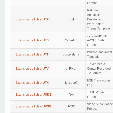
Format
Rational
Application
Extension de fichier
JTPL
IBM
Developer
WebContent
Theme Template
JVC Cyberlink
Extension de fichier
JTS
Cyberlink
AVCHD Video
Format
Ichitaro Document
Extension de fichier
JTT
Justsystems
Template
JRiver Media
Extension de fichier
JTV
J. River
Center Recorded
TV Format
ESE Transaction
Extension de fichier
JTX
Microsoft
Log
JUDE Project
Extension de fichier
JUDE
N/A
Format
Video Surveillance
Extension de fichier
JVSG
JVSG
Project