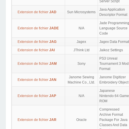
Server Script
Java Application
Extension de fichier
JAD
Sun Microsystems
Descriptor Format
Jade Programmin
Extension de fichier
JADE
N/A
Language Source
Code
Extension de fichier
JAG
Jagex
Jagex Data Format
Extension de fichier
JAI
JThink Ltd
Jaikoz Settings
PS3 Unreal
Extension de fichier
JAM
Sony
Tournament 3 Mod
Format
Janome Sewing
Janome Digitizer
Extension de fichier
JAN
Machine Co., Ltd.
Embroidery Object
Japanese
Extension de fichier
JAP
N/A
Nintendo 64 Game
ROM
Compressed
Archive Format
Extension de fichier
JAR
Oracle
Package For Java
Classes And Data