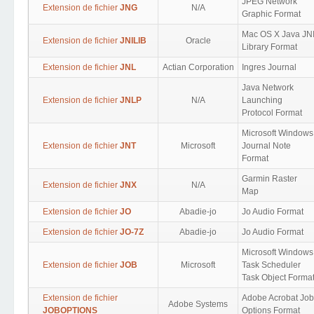
JPEG Network
Extension de fichier
JNG
N/A
Graphic Format
Mac OS X Java JN
Extension de fichier
JNILIB
Oracle
Library Format
Extension de fichier
JNL
Actian Corporation
Ingres Journal
Java Network
Extension de fichier
JNLP
N/A
Launching
Protocol Format
Microsoft Windows
Extension de fichier
JNT
Microsoft
Journal Note
Format
Garmin Raster
Extension de fichier
JNX
N/A
Map
Extension de fichier
JO
Abadie-jo
Jo Audio Format
Extension de fichier
JO-7Z
Abadie-jo
Jo Audio Format
Microsoft Windows
Extension de fichier
JOB
Microsoft
Task Scheduler
Task Object Forma
Extension de fichier
Adobe Acrobat Job
Adobe Systems
JOBOPTIONS
Options Format