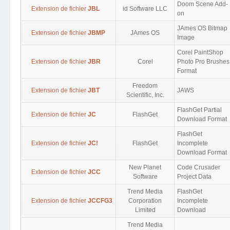
Doom Scene Add-
Extension de fichier
JBL
id Software LLC
on
JAmes OS Bitmap
Extension de fichier
JBMP
JAmes OS
Image
Corel PaintShop
Extension de fichier
JBR
Corel
Photo Pro Brushes
Format
Freedom
Extension de fichier
JBT
JAWS
Scientific, Inc.
FlashGet Partial
Extension de fichier
JC
FlashGet
Download Format
FlashGet
Extension de fichier
JC!
FlashGet
Incomplete
Download Format
New Planet
Code Crusader
Extension de fichier
JCC
Software
Project Data
Trend Media
FlashGet
Extension de fichier
JCCFG3
Corporation
Incomplete
Limited
Download
Trend Media