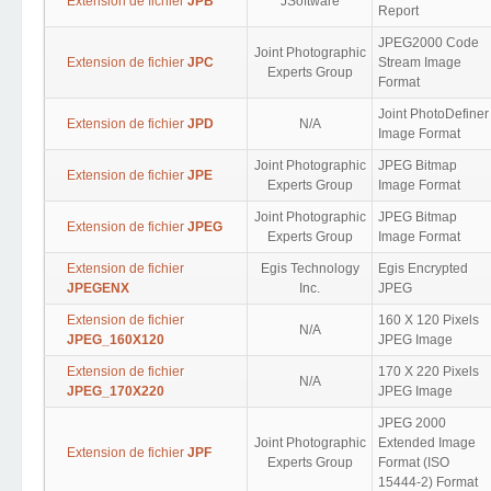
Extension de fichier
JPB
JSoftware
Report
JPEG2000 Code
Joint Photographic
Extension de fichier
JPC
Stream Image
Experts Group
Format
Joint PhotoDefiner
Extension de fichier
JPD
N/A
Image Format
Joint Photographic
JPEG Bitmap
Extension de fichier
JPE
Experts Group
Image Format
Joint Photographic
JPEG Bitmap
Extension de fichier
JPEG
Experts Group
Image Format
Extension de fichier
Egis Technology
Egis Encrypted
JPEGENX
Inc.
JPEG
Extension de fichier
160 X 120 Pixels
N/A
JPEG_160X120
JPEG Image
Extension de fichier
170 X 220 Pixels
N/A
JPEG_170X220
JPEG Image
JPEG 2000
Joint Photographic
Extended Image
Extension de fichier
JPF
Experts Group
Format (ISO
15444-2) Format