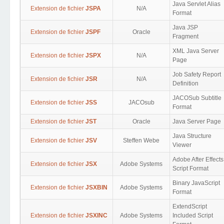
Java Servlet Alias
Extension de fichier
JSPA
N/A
Format
Java JSP
Extension de fichier
JSPF
Oracle
Fragment
XML Java Server
Extension de fichier
JSPX
N/A
Page
Job Safety Report
Extension de fichier
JSR
N/A
Definition
JACOSub Subtitle
Extension de fichier
JSS
JACOsub
Format
Extension de fichier
JST
Oracle
Java Server Page
Java Structure
Extension de fichier
JSV
Steffen Webe
Viewer
Adobe After Effects
Extension de fichier
JSX
Adobe Systems
Script Format
Binary JavaScript
Extension de fichier
JSXBIN
Adobe Systems
Format
ExtendScript
Extension de fichier
JSXINC
Adobe Systems
Included Script