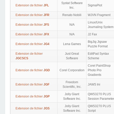
Systat Software
Extension de fichier
JFL
SigmaPlot
Inc.
Extension de fichier
JFR
Renato Nobili
WJVN Fragment
Linux/Unix
Extension de fichier
JFS
N/A
Journaling System
Extension de fichier
JFX
N/A
J2 Fax
BigJig Jigsaw
Extension de fichier
JG4
Lena Games
Puzzle Format
Extension de fichier
Just Great
EditPad Syntax
JGCSCS
Software
Scheme
Corel PaintShop
Extension de fichier
JGD
Corel Corporation
Photo Pro
Gradients
Freedom
Extension de fichier
JGF
JAWS Ini
Scientific, Inc.
Jolly Giant
QWS3270 PLUS
Extension de fichier
JGP
Software Inc.
Session Paramete
Jolly Giant
QWS3270 PLUS
Extension de fichier
JGS
Software Inc.
Script