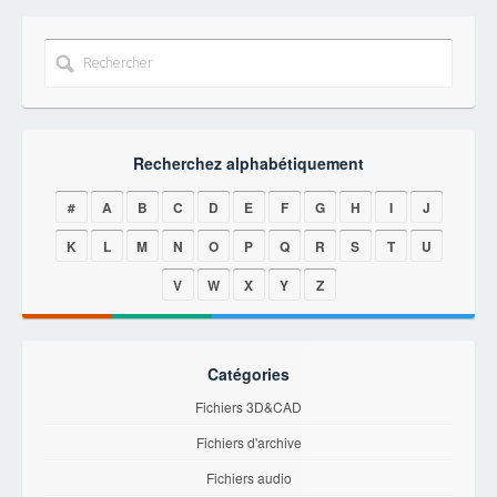
Recherchez alphabétiquement
#
A
B
C
D
E
F
G
H
I
J
K
L
M
N
O
P
Q
R
S
T
U
V
W
X
Y
Z
Catégories
Fichiers 3D&CAD
Fichiers d'archive
Fichiers audio