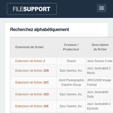
Accueil
Recherchez alphabétiquement
Contact
Language
Createur /
Description
Extension de fichier
Producteur
du fichier
AJOUTEZ L’EXTENSION DU FICHIER
Extension de fichier
J
Oracle
Java Source Code
Jazz Jackrabbit 2
Extension de fichier
J2B
Epic Games, Inc.
Music
Joint Photographic
JPEG2000 Image
Extension de fichier
J2C
Experts Group
Format
Jazz Jackrabbit
Extension de fichier
J2D
Epic Games, Inc.
Data
Jazz Jackrabbit 2
Extension de fichier
J2E
Epic Games, Inc.
Episode