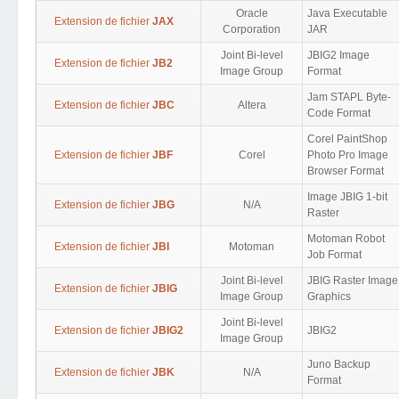
Oracle
Java Executable
Extension de fichier
JAX
Corporation
JAR
Joint Bi-level
JBIG2 Image
Extension de fichier
JB2
Image Group
Format
Jam STAPL Byte-
Extension de fichier
JBC
Altera
Code Format
Corel PaintShop
Extension de fichier
JBF
Corel
Photo Pro Image
Browser Format
Image JBIG 1-bit
Extension de fichier
JBG
N/A
Raster
Motoman Robot
Extension de fichier
JBI
Motoman
Job Format
Joint Bi-level
JBIG Raster Image
Extension de fichier
JBIG
Image Group
Graphics
Joint Bi-level
Extension de fichier
JBIG2
JBIG2
Image Group
Juno Backup
Extension de fichier
JBK
N/A
Format