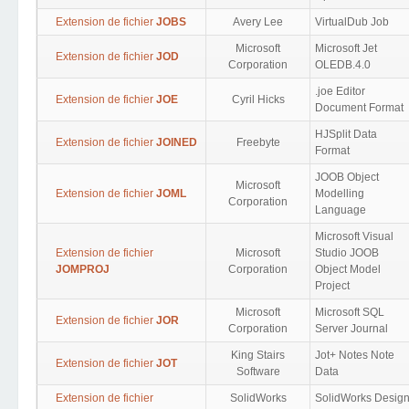
Extension de fichier
JOBS
Avery Lee
VirtualDub Job
Microsoft
Microsoft Jet
Extension de fichier
JOD
Corporation
OLEDB.4.0
.joe Editor
Extension de fichier
JOE
Cyril Hicks
Document Format
HJSplit Data
Extension de fichier
JOINED
Freebyte
Format
JOOB Object
Microsoft
Extension de fichier
JOML
Modelling
Corporation
Language
Microsoft Visual
Extension de fichier
Microsoft
Studio JOOB
JOMPROJ
Corporation
Object Model
Project
Microsoft
Microsoft SQL
Extension de fichier
JOR
Corporation
Server Journal
King Stairs
Jot+ Notes Note
Extension de fichier
JOT
Software
Data
Extension de fichier
SolidWorks
SolidWorks Desig