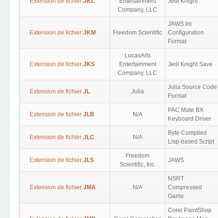
Extension de fichier
JKL
Entertainment
Jedi Knight
Company, LLC
JAWS Ini
Extension de fichier
JKM
Freedom Scientific
Configuration
Format
LucasArts
Extension de fichier
JKS
Entertainment
Jedi Knight Save
Company, LLC
Julia Source Code
Extension de fichier
JL
Julia
Format
PAC Mate BX
Extension de fichier
JLB
N/A
Keyboard Driver
Byte Compiled
Extension de fichier
JLC
N/A
Lisp-based Script
Freedom
Extension de fichier
JLS
JAWS
Scientific, Inc.
NSRT
Extension de fichier
JMA
N/A
Compressed
Game
Corel PaintShop