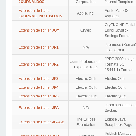
JOURNALDOC
Corporation
Journal Template
Extension de fichier
Apple Mac OS
Apple, Inc.
JOURNAL_INFO_BLOCK
Xsystem
CryENGINE Facial
Extension de fichier
JOY
Crytek
Editor Joystick
Settings Format
Japanese (Romaji
Extension de fichier
JP1
N/A
Text Format
JPEG 2000 Image
Joint Photographic
Extension de fichier
JP2
Format (ISO
Experts Group
15444-1) Format
Extension de fichier
JP3
Electric Quilt
Electric Quilt
Extension de fichier
JP4
Electric Quilt
Electric Quilt
Extension de fichier
JP5
Electric Quilt
Electric Quilt
Joomla Installation
Extension de fichier
JPA
N/A
Backup
The Eclipse
Eclipse Java
Extension de fichier
JPAGE
Foundation
Scrapbook Page
Publish Manager