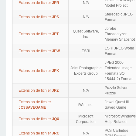
Oracle JDeveloper
Extension de fichier
JPR
N/A
Model Project
Stereospic JPEG
Extension de fichier
JPS
N/A
Format
Jprobe
Quest Software,
Extension de fichier
JPT
Threadalyzer
Inc.
Memory Snapshot
ESRI JPEG World
Extension de fichier
JPW
ESRI
Format
JPEG 2000
Joint Photographic
Extended Image
Extension de fichier
JPX
Experts Group
Format (ISO
15444-2) Format
Puzzle Solver
Extension de fichier
JPZ
N/A
Puzzle
Extension de fichier
Jewel Quest III
iWin, Inc.
JQ3SAVEGAME
Saved Game
Microsoft
Microsoft Windows
Extension de fichier
JQX
Corporation
Help Related
PCjr Cartridge
Extension de fichier
JRC
N/A