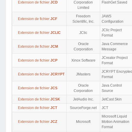
Extension de fichier
JCD
Corporation
FlashGet Saved
Limited
Freedom
JAWS
Extension de fichier
JCF
Scientific, Inc.
Configuration
JClic Project
Extension de fichier
JCLIC
JClic
Format
Oracle
Java Commerce
Extension de fichier
JCM
Corporation
Message
JCreator Project
Extension de fichier
JCP
Xinox Software
Format
JCRYPT Encrypte
Extension de fichier
JCRYPT
JMasters
Format
Oracle
Java Control
Extension de fichier
JCS
Corporation
Source
Extension de fichier
JCSK
JetAudio Inc.
JetCast Skin
Extension de fichier
JCT
SourceForge.net
JCT
Microsoft Liquid
Extension de fichier
JCZ
Microsoft
Motion Animation
Format