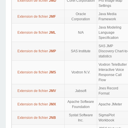
Extension de fichier
JMD
Corel Corporation
Pro Image Map
Settings
Oracle
Java Media
Extension de fichier
JMF
Corporation
Framework
Java Modeling
Extension de fichier
JML
N/A
Language
Specification
SAS JMP
Extension de fichier
JMP
SAS Institute
Discovery Chart-to
statistics
Voxtron TeleButler
Interactive Voice
Extension de fichier
JMS
Voxtron N.V.
Response Call
Flow
Jnes Record
Extension de fichier
JMV
Jabsoft
Format
Apache Software
Extension de fichier
JMX
Apache JMeter
Foundation
Systat Software
SigmaPlot
Extension de fichier
JNB
Inc.
Workbook