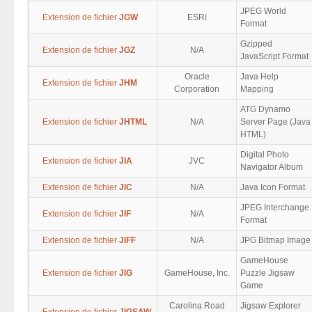
JPEG World
Extension de fichier
JGW
ESRI
Format
Gzipped
Extension de fichier
JGZ
N/A
JavaScript Format
Oracle
Java Help
Extension de fichier
JHM
Corporation
Mapping
ATG Dynamo
Extension de fichier
JHTML
N/A
Server Page (Java
HTML)
Digital Photo
Extension de fichier
JIA
JVC
Navigator Album
Extension de fichier
JIC
N/A
Java Icon Format
JPEG Interchange
Extension de fichier
JIF
N/A
Format
Extension de fichier
JIFF
N/A
JPG Bitmap Image
GameHouse
Extension de fichier
JIG
GameHouse, Inc.
Puzzle Jigsaw
Game
Carolina Road
Jigsaw Explorer