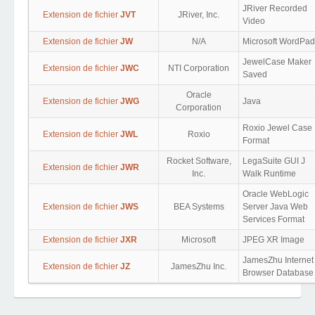
JRiver Recorded
Extension de fichier
JVT
JRiver, Inc.
Video
Extension de fichier
JW
N/A
Microsoft WordPad
JewelCase Maker
Extension de fichier
JWC
NTI Corporation
Saved
Oracle
Extension de fichier
JWG
Java
Corporation
Roxio Jewel Case
Extension de fichier
JWL
Roxio
Format
Rocket Software,
LegaSuite GUI J
Extension de fichier
JWR
Inc.
Walk Runtime
Oracle WebLogic
Extension de fichier
JWS
BEA Systems
Server Java Web
Services Format
Extension de fichier
JXR
Microsoft
JPEG XR Image
JamesZhu Internet
Extension de fichier
JZ
JamesZhu Inc.
Browser Database