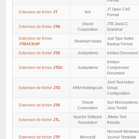
Format
JT Open CAD
Extension de fichier
JT
N/A
Format
Oracle
JTB JavaCC
Extension de fichier
JTB
Corporation
Grammar
Extension de fichier
Just Type Notes
Shubham Kedia
JTBACKUP
Backup Format
Extension de fichier
JTD
Justsystems
Ichitaro Document
Ichitaro
Extension de fichier
JTDC
Justsystems
Compressed
Document
Joint Test Action
Extension de fichier
JTG
ARM Holdings plc
Group
Configuration
Oracle
Sun Microsystems
Extension de fichier
JTK
Corporation
Java Toolkit
Apache Software
JMeter Test
Extension de fichier
JTL
Foundation
Results
Microsoft Windows
Extension de fichier
JTP
Microsoft
Journal Template