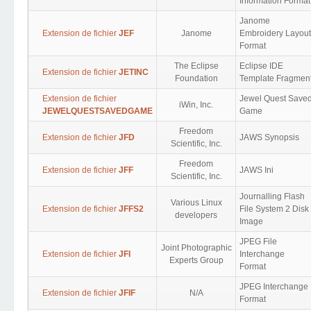
Information Format
Janome
Extension de fichier
JEF
Janome
Embroidery Layout
Format
The Eclipse
Eclipse IDE
Extension de fichier
JETINC
Foundation
Template Fragmen
Extension de fichier
Jewel Quest Save
iWin, Inc.
JEWELQUESTSAVEDGAME
Game
Freedom
Extension de fichier
JFD
JAWS Synopsis
Scientific, Inc.
Freedom
Extension de fichier
JFF
JAWS Ini
Scientific, Inc.
Journalling Flash
Various Linux
Extension de fichier
JFFS2
File System 2 Disk
developers
Image
JPEG File
Joint Photographic
Extension de fichier
JFI
Interchange
Experts Group
Format
JPEG Interchange
Extension de fichier
JFIF
N/A
Format