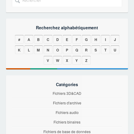
Recherchez alphabétiquement
#
A
B
C
D
E
F
G
H
I
J
K
L
M
N
O
P
Q
R
S
T
U
V
W
X
Y
Z
Catégories
Fichiers 3D&CAD
Fichiers d'archive
Fichiers audio
Fichiers binaires
Fichiers de base de données