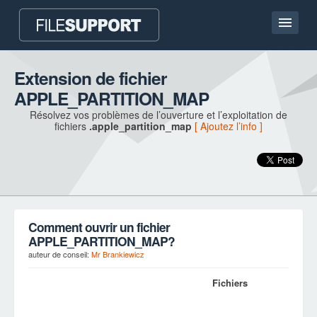
Accueil
Extension de fichier
APPLE_PARTITION_MAP
Contact
Résolvez vos problèmes de l’ouverture et l’exploitation de
fichiers
.apple_partition_map
[ Ajoutez l’info ]
Language
AJOUTEZ L’EXTENSION DU FICHIER
Comment ouvrir un fichier
APPLE_PARTITION_MAP?
auteur de conseil:
Mr Brankiewicz
Fichiers