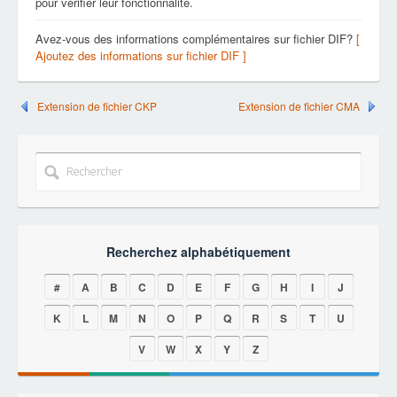
pour vérifier leur fonctionnalité.
Avez-vous des informations complémentaires sur fichier DIF?
[
Ajoutez des informations sur fichier DIF ]
Extension de fichier CKP
Extension de fichier CMA
Recherchez alphabétiquement
#
A
B
C
D
E
F
G
H
I
J
K
L
M
N
O
P
Q
R
S
T
U
V
W
X
Y
Z