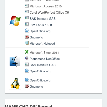
Microsoft Access 2010
Corel WordPerfect Office X5
SAS Institute SAS
IBM Lotus 1-2-3
OpenOffice.org
Gnumeric
Microsoft Notepad
Microsoft Excel 2011
Planamesa NeoOffice
SAS Institute SAS
OpenOffice.org
OpenOffice.org
Gnumeric
MAME CHD Diff Format