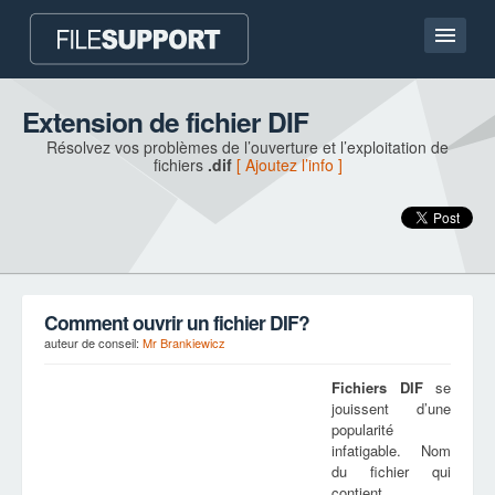
Accueil
Extension de fichier DIF
Résolvez vos problèmes de l’ouverture et l’exploitation de
Contact
fichiers
.dif
[ Ajoutez l’info ]
Language
AJOUTEZ L’EXTENSION DU FICHIER
Comment ouvrir un fichier DIF?
auteur de conseil:
Mr Brankiewicz
Fichiers
DIF
se
jouissent d’une
popularité
infatigable. Nom
du fichier qui
contient