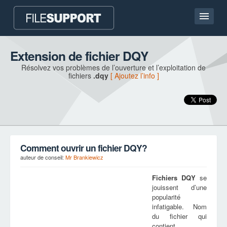
Accueil
Extension de fichier DQY
Résolvez vos problèmes de l’ouverture et l’exploitation de
Contact
fichiers
.dqy
[ Ajoutez l’info ]
Language
AJOUTEZ L’EXTENSION DU FICHIER
Comment ouvrir un fichier DQY?
auteur de conseil:
Mr Brankiewicz
Fichiers
DQY
se
jouissent d’une
popularité
infatigable. Nom
du fichier qui
contient