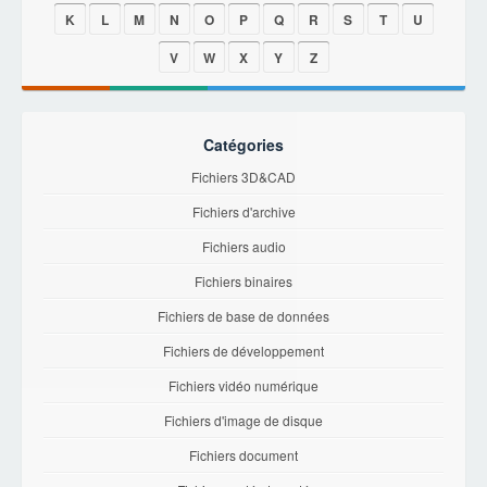
K
L
M
N
O
P
Q
R
S
T
U
V
W
X
Y
Z
Catégories
Fichiers 3D&CAD
Fichiers d'archive
Fichiers audio
Fichiers binaires
Fichiers de base de données
Fichiers de développement
Fichiers vidéo numérique
Fichiers d'image de disque
Fichiers document