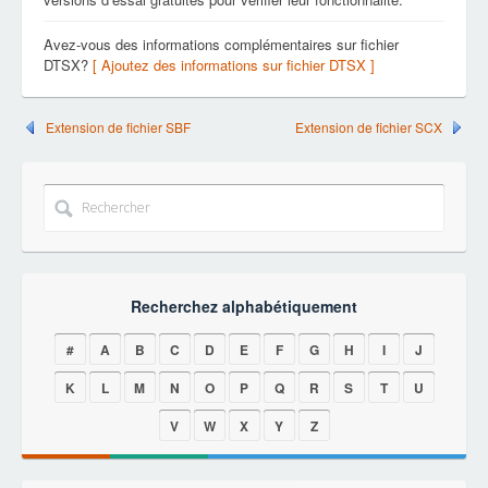
Avez-vous des informations complémentaires sur fichier
DTSX?
[ Ajoutez des informations sur fichier DTSX ]
Extension de fichier SBF
Extension de fichier SCX
Recherchez alphabétiquement
#
A
B
C
D
E
F
G
H
I
J
K
L
M
N
O
P
Q
R
S
T
U
V
W
X
Y
Z