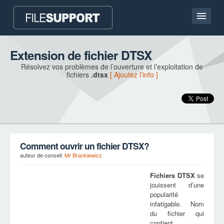
Accueil
Extension de fichier DTSX
Résolvez vos problèmes de l’ouverture et l’exploitation de
Contact
fichiers
.dtsx
[ Ajoutez l’info ]
Language
AJOUTEZ L’EXTENSION DU FICHIER
Comment ouvrir un fichier DTSX?
auteur de conseil:
Mr Brankiewicz
Fichiers
DTSX
se
jouissent d’une
popularité
infatigable. Nom
du fichier qui
contient