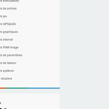
rs exécutables
rs de polices
rs jeu
ers GPS&GIS
ers graphiques
rs Internet
ers RAW Image
ers de paramètres
rs de tableur
ers système
 dossiers
r