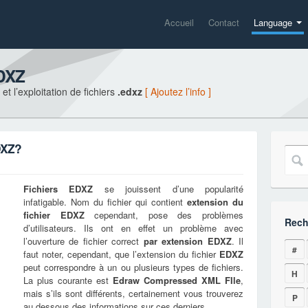
Accueil
Contact
Language
EDXZ
t l’exploitation de fichiers
.edxz
[ Ajoutez l’info ]
DXZ?
Fichiers
EDXZ
se jouissent d’une popularité
infatigable. Nom du fichier qui contient
extension du
fichier
EDXZ
cependant, pose des problèmes
Rech
d’utilisateurs. Ils ont en effet un problème avec
l’ouverture de fichier correct
par extension
EDXZ
. Il
#
faut noter, cependant, que l’extension du fichier
EDXZ
peut correspondre à un ou plusieurs types de fichiers.
H
La plus courante est
Edraw Compressed XML FIle
,
mais s’ils sont différents, certainement vous trouverez
P
au dessous des informations sur ces derniers.