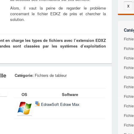
X
Alors, il vaut la peine de regarder le problème
concernant le fichier EDXZ de près et chercher la
solution.
Caté
Fichi
t en charge les types de fichiers avec l’extension EDXZ
des sont classées par les systèmes d’exploitation
Fichie
Fichie
Fichie
Ile
Catégorie:
Fichiers de tableur
Fichi
Fichi
OS
Software
Fichi
EdrawSoft Edraw Max
Fichie
Fichi
Fichie