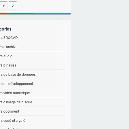
Y
Z
gories
ers 3D&CAD
rs d'archive
rs audio
rs binaires
ers de base de données
ers de développement
ers vidéo numérique
rs d'image de disque
ers document
rs codé et crypté