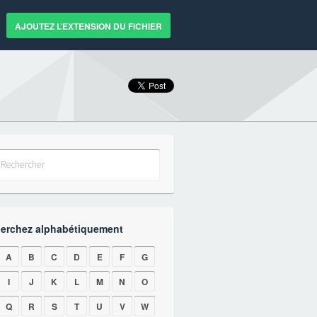
AJOUTEZ L’EXTENSION DU FICHIER
erchez alphabétiquement
A
B
C
D
E
F
G
I
J
K
L
M
N
O
Q
R
S
T
U
V
W