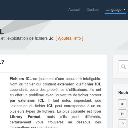
Accueil
Contact
Language
CL
t l’exploitation de fichiers
.icl
[ Ajoutez l’info ]
L?
Fichiers
ICL
se jouissent d’une popularité infatigable.
Nom du fichier qui contient
extension du fichier
ICL
cependant, pose des problèmes d’utilisateurs. Ils ont
Rech
en effet un problème avec l’ouverture de fichier correct
par extension
ICL
. Il faut noter, cependant, que
#
l’extension du fichier
ICL
peut correspondre à un ou
plusieurs types de fichiers. La plus courante est
Icon
H
Library Format
, mais s’ils sont différents,
certainement vous trouverez au dessous des
P
informations sur ces derniers.