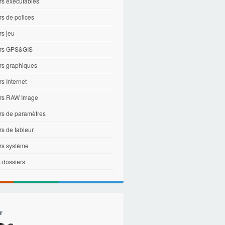
rs exécutables
rs de polices
rs jeu
ers GPS&GIS
ers graphiques
rs Internet
ers RAW Image
ers de paramètres
rs de tableur
ers système
 dossiers
r