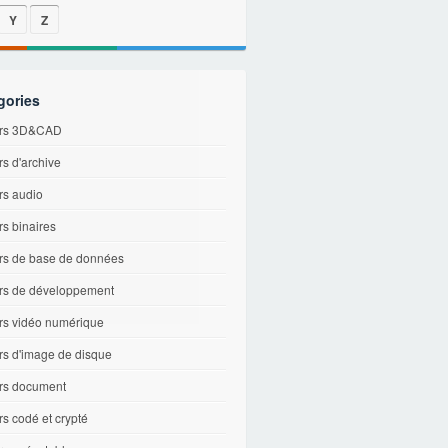
Y
Z
gories
ers 3D&CAD
rs d'archive
rs audio
rs binaires
ers de base de données
ers de développement
ers vidéo numérique
rs d'image de disque
ers document
rs codé et crypté