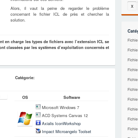
X
Alors, il vaut la peine de regarder le problème
concernant le fichier ICL de près et chercher la
solution.
Caté
Fichi
t en charge les types de fichiers avec l’extension ICL se
t classées par les systèmes d’exploitation concernés et
Fichie
Fichie
Fichie
Catégorie:
Fichi
Fichi
OS
Software
Fichi
Microsoft Windows 7
Fichie
ACD Systems Canvas 12
Fichi
Axialis IconWorkshop
Fichie
Impact Microangelo Toolset