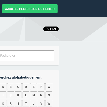
AJOUTEZ L’EXTENSION DU FICHIER
erchez alphabétiquement
A
B
C
D
E
F
G
I
J
K
L
M
N
O
Q
R
S
T
U
V
W