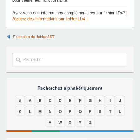
Avez-vous des informations complémentaires sur fichier LD4?
[
Ajoutez des informations sur fichier LD4 ]
Extension de fichier 8ST
Recherchez alphabétiquement
#
A
B
C
D
E
F
G
H
I
J
K
L
M
N
O
P
Q
R
S
T
U
V
W
X
Y
Z