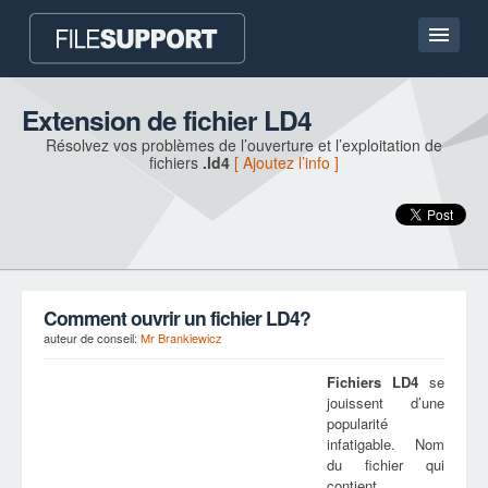
Accueil
Extension de fichier LD4
Résolvez vos problèmes de l’ouverture et l’exploitation de
Contact
fichiers
.ld4
[ Ajoutez l’info ]
Language
AJOUTEZ L’EXTENSION DU FICHIER
Comment ouvrir un fichier LD4?
auteur de conseil:
Mr Brankiewicz
Fichiers
LD4
se
jouissent d’une
popularité
infatigable. Nom
du fichier qui
contient