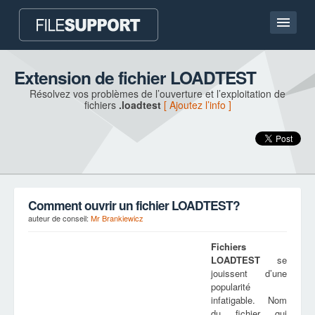
Accueil
Extension de fichier LOADTEST
Résolvez vos problèmes de l’ouverture et l’exploitation de
Contact
fichiers
.loadtest
[ Ajoutez l’info ]
Language
AJOUTEZ L’EXTENSION DU FICHIER
Comment ouvrir un fichier LOADTEST?
auteur de conseil:
Mr Brankiewicz
Fichiers
LOADTEST
se
jouissent d’une
popularité
infatigable. Nom
du fichier qui