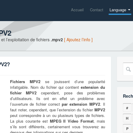
Accueil
Contact
Language
MPV2
t l’exploitation de fichiers
.mpv2
[ Ajoutez l’info ]
PV2?
Fichiers
MPV2
se jouissent d’une popularité
infatigable. Nom du fichier qui contient
extension du
fichier
MPV2
cependant, pose des problèmes
Rech
d’utilisateurs. Ils ont en effet un problème avec
l’ouverture de fichier correct
par extension
MPV2
. Il
#
faut noter, cependant, que l’extension du fichier
MPV2
peut correspondre à un ou plusieurs types de fichiers.
H
La plus courante est
MPEG II Video Format
, mais
s’ils sont différents, certainement vous trouverez au
P
dessous des informations sur ces derniers.