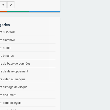
Y
Z
gories
ers 3D&CAD
rs d'archive
rs audio
rs binaires
ers de base de données
ers de développement
ers vidéo numérique
rs d'image de disque
ers document
rs codé et crypté