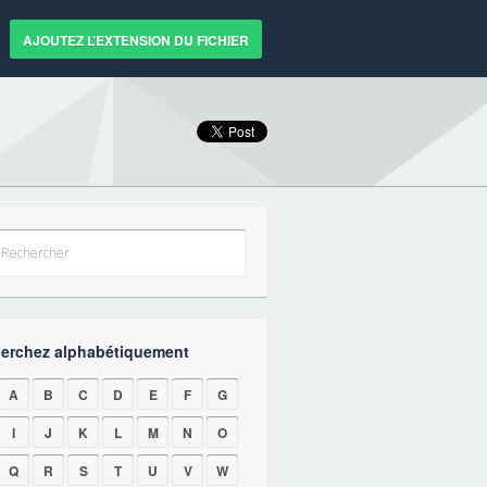
AJOUTEZ L’EXTENSION DU FICHIER
erchez alphabétiquement
A
B
C
D
E
F
G
I
J
K
L
M
N
O
Q
R
S
T
U
V
W