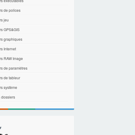
rs exécutables
rs de polices
rs jeu
ers GPS&GIS
ers graphiques
rs Internet
ers RAW Image
ers de paramètres
rs de tableur
ers système
 dossiers
r