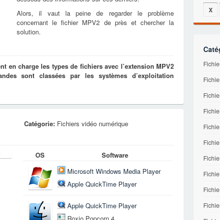
X
Alors, il vaut la peine de regarder le problème
concernant le fichier MPV2 de près et chercher la
solution.
Caté
Fichi
t en charge les types de fichiers avec l’extension MPV2
des sont classées par les systèmes d’exploitation
Fichie
Fichie
Fichie
Catégorie:
Fichiers vidéo numérique
Fichi
Fichi
OS
Software
Fichi
Microsoft Windows Media Player
Fichie
Apple QuickTime Player
Fichi
Fichie
Apple QuickTime Player
Roxio Popcorn 4