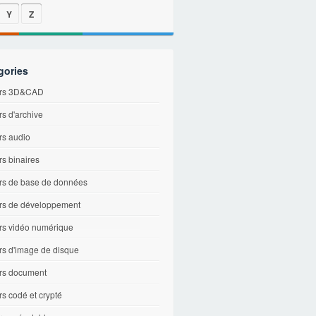
Y
Z
gories
ers 3D&CAD
rs d'archive
rs audio
rs binaires
ers de base de données
ers de développement
ers vidéo numérique
rs d'image de disque
ers document
rs codé et crypté