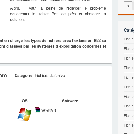
X
Alors, il vaut la peine de regarder le problème
concernant le fichier R82 de près et chercher la
solution.
Caté
Fichi
t en charge les types de fichiers avec l’extension R82 se
t classées par les systèmes d’exploitation concernés et
Fichie
Fichie
Fichie
rom
Catégorie:
Fichiers d'archive
Fichi
Fichi
Fichi
OS
Software
Fichie
WinRAR
Fichi
Fichie