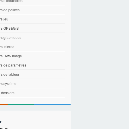
rs exécutables
rs de polices
rs jeu
ers GPS&GIS
ers graphiques
rs Internet
ers RAW Image
ers de paramètres
rs de tableur
ers système
 dossiers
r