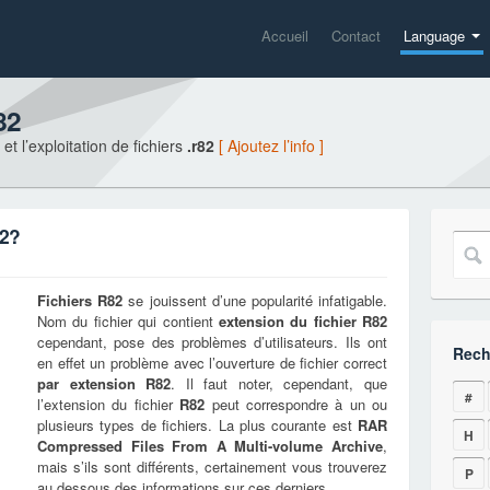
Accueil
Contact
Language
82
t l’exploitation de fichiers
.r82
[ Ajoutez l’info ]
82?
Fichiers
R82
se jouissent d’une popularité infatigable.
Nom du fichier qui contient
extension du fichier
R82
cependant, pose des problèmes d’utilisateurs. Ils ont
Rech
en effet un problème avec l’ouverture de fichier correct
par extension
R82
. Il faut noter, cependant, que
#
l’extension du fichier
R82
peut correspondre à un ou
plusieurs types de fichiers. La plus courante est
RAR
H
Compressed Files From A Multi-volume Archive
,
mais s’ils sont différents, certainement vous trouverez
P
au dessous des informations sur ces derniers.