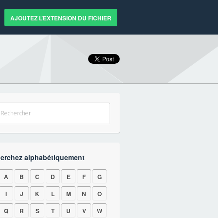
AJOUTEZ L’EXTENSION DU FICHIER
erchez alphabétiquement
A
B
C
D
E
F
G
I
J
K
L
M
N
O
Q
R
S
T
U
V
W